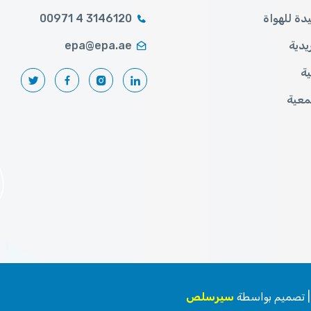
ة للهواة
00971 4 3146120
يدية
epa@epa.ae
ية
معية
سيرسلص